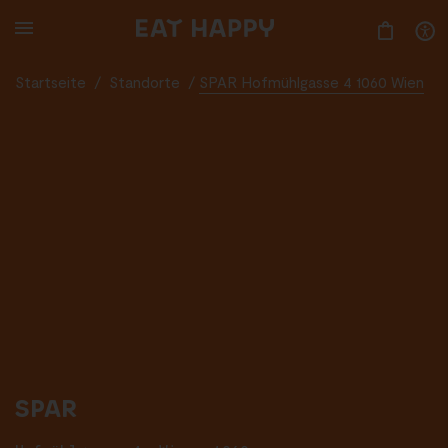
SKIP
TO
MAIN
CONTENT
Startseite
/
Standorte
/
SPAR Hofmühlgasse 4 1060 Wien
SPAR