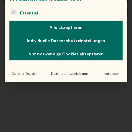
The following is a list of service groups for which consent c
WIEN
OB
Essential
Alle akzeptieren
Individuelle Datenschutzeinstellungen
Folge uns auf Instagram!
Nur notwendige Cookies akzeptieren
@EATHAPPY
Cookie-Details
Datenschutzerklärung
Impressum