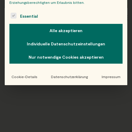
Erziehungsberechtigten um Erlaubnis bitten.
The following is a list of service groups for which consent c
Essential
WIEN
OB
Alle akzeptieren
Individuelle Datenschutzeinstellungen
Folge uns auf Instagram!
Nur notwendige Cookies akzeptieren
@EATHAPPY
Cookie-Details
Datenschutzerklärung
Impressum