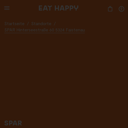
SKIP
TO
MAIN
CONTENT
Startseite
/
Standorte
/
SPAR Hinterseestraße 60 5324 Faistenau
SPAR