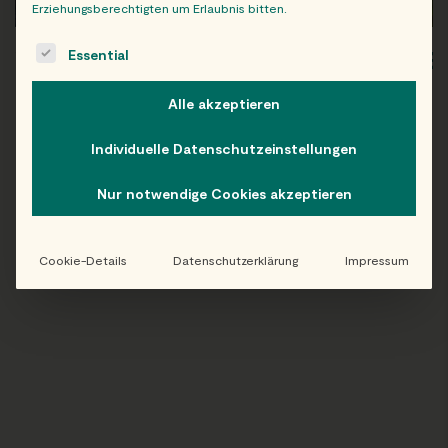
Erziehungsberechtigten um Erlaubnis bitten.
The following is a list of service groups for which consent c
Essential
WIEN
OB
Alle akzeptieren
Individuelle Datenschutzeinstellungen
Folge uns auf Instagram!
Nur notwendige Cookies akzeptieren
@EATHAPPY
Cookie-Details
Datenschutzerklärung
Impressum