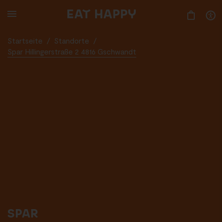
SKIP
TO
MAIN
CONTENT
Startseite
/
Standorte
/
Spar Hillingerstraße 2 4816 Gschwandt
SPAR