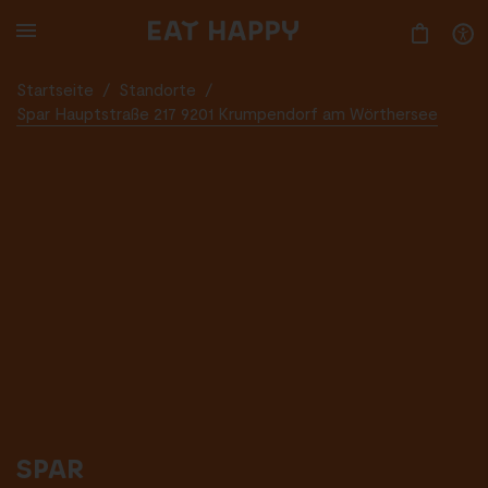
SKIP
TO
MAIN
CONTENT
Startseite
/
Standorte
/
Spar Hauptstraße 217 9201 Krumpendorf am Wörthersee
SPAR