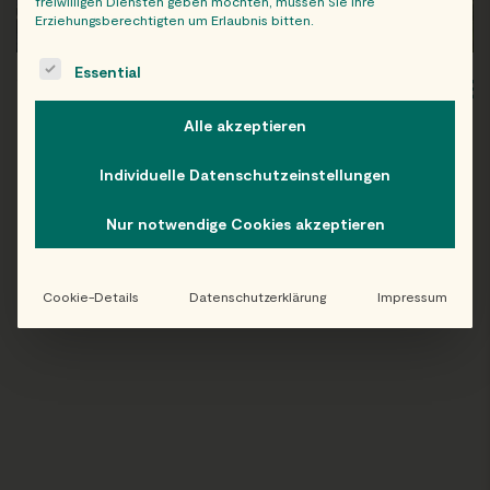
freiwilligen Diensten geben möchten, müssen Sie Ihre
Erziehungsberechtigten um Erlaubnis bitten.
The following is a list of service groups for which consent c
Essential
WIEN
OB
Alle akzeptieren
Individuelle Datenschutzeinstellungen
Nur notwendige Cookies akzeptieren
Folge uns auf Instagram!
@EATHAPPY
Cookie-Details
Datenschutzerklärung
Impressum