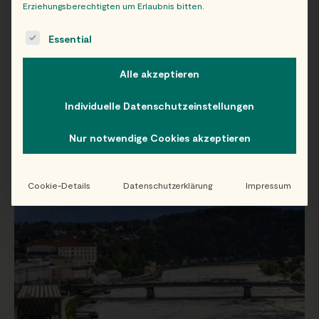
Erziehungsberechtigten um Erlaubnis bitten.
The following is a list of service groups for which consent c
Essential
WIEN
Alle akzeptieren
Individuelle Datenschutzeinstellungen
Nur notwendige Cookies akzeptieren
Cookie-Details
Datenschutzerklärung
Impressum