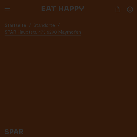
SKIP
TO
MAIN
CONTENT
Startseite
/
Standorte
/
SPAR Hauptstr. 473 6290 Mayrhofen
SPAR