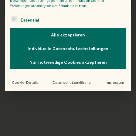
freiwilligen Diensten geben möchten, müssen Sie Ihre
Erziehungsberechtigten um Erlaubnis bitten.
The following is a list of service groups for which consent c
Essential
WIEN
OB
Alle akzeptieren
Individuelle Datenschutzeinstellungen
Nur notwendige Cookies akzeptieren
Folge uns auf Instagram!
@EATHAPPY
Cookie-Details
Datenschutzerklärung
Impressum