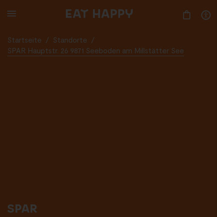
SKIP
TO
MAIN
CONTENT
Startseite
/
Standorte
/
SPAR Hauptstr. 26 9871 Seeboden am Millstätter See
SPAR