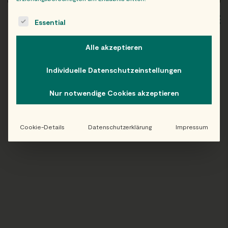
The following is a list of service groups for which consent c
WIEN
OB
Essential
Alle akzeptieren
Individuelle Datenschutzeinstellungen
Folge uns auf Instagram!
Nur notwendige Cookies akzeptieren
@EATHAPPY
Cookie-Details
Datenschutzerklärung
Impressum