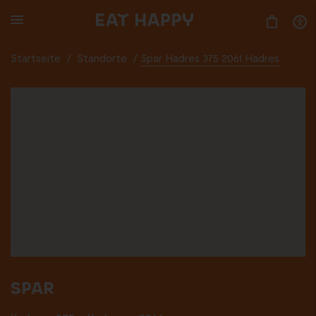
SKIP
TO
MAIN
CONTENT
Startseite
/
Standorte
/
Spar Hadres 375 2061 Hadres
SPAR