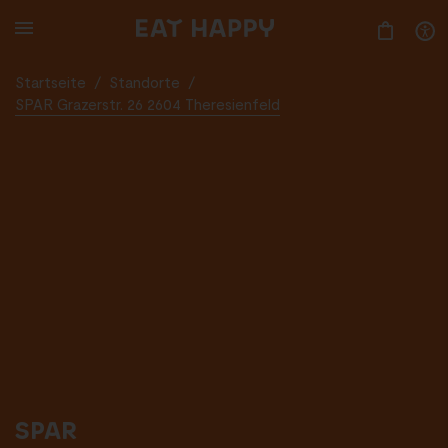
SKIP
TO
MAIN
CONTENT
Startseite
/
Standorte
/
SPAR Grazerstr. 26 2604 Theresienfeld
SPAR