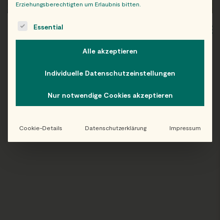
Erziehungsberechtigten um Erlaubnis bitten.
The following is a list of service groups for which consent c
Essential
WIEN
OB
Alle akzeptieren
Individuelle Datenschutzeinstellungen
Folge uns auf Instagram!
Nur notwendige Cookies akzeptieren
@EATHAPPY
Cookie-Details
Datenschutzerklärung
Impressum