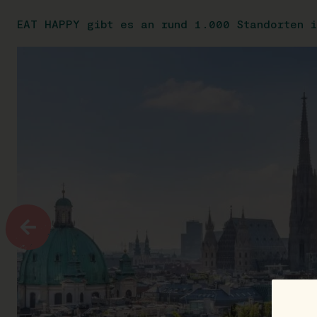
EAT HAPPY gibt es an rund 1.000 Standorten i