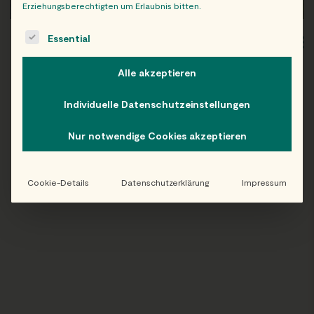
Erziehungsberechtigten um Erlaubnis bitten.
The following is a list of service groups for which consent c
Essential
WIEN
OB
Alle akzeptieren
Individuelle Datenschutzeinstellungen
Folge uns auf Instagram!
Nur notwendige Cookies akzeptieren
@EATHAPPY
Cookie-Details
Datenschutzerklärung
Impressum