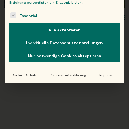
Erziehungsberechtigten um Erlaubnis bitten.
The following is a list of service groups for which consent c
Essential
WIEN
OB
Alle akzeptieren
Individuelle Datenschutzeinstellungen
Folge uns auf Instagram!
Nur notwendige Cookies akzeptieren
@EATHAPPY
Cookie-Details
Datenschutzerklärung
Impressum