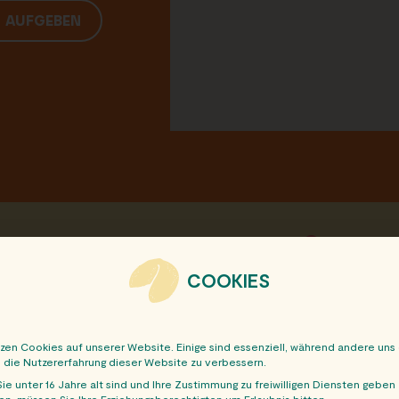
G AUFGEBEN
sen Beitrag mit deinen Freunden:
COOKIES
tzen Cookies auf unserer Website. Einige sind essenziell, während andere uns
, die Nutzererfahrung dieser Website zu verbessern.
ie unter 16 Jahre alt sind und Ihre Zustimmung zu freiwilligen Diensten geben
n, müssen Sie Ihre Erziehungsberechtigten um Erlaubnis bitten.