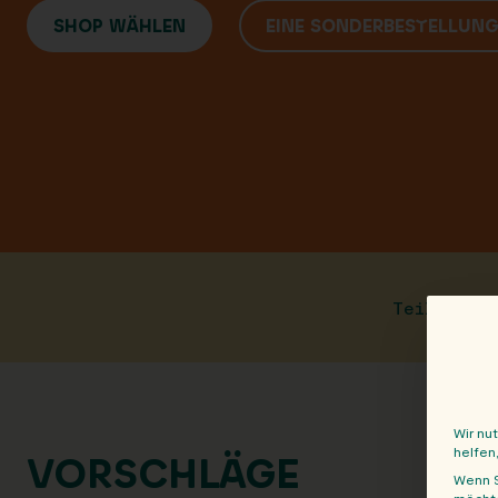
SHOP WÄHLEN
EINE SONDERBESTELLUN
Teile die
Wir nu
helfen
VORSCHLÄGE
Wenn S
möchte