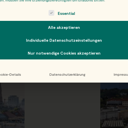
n ganz Österreich!
ollowing is a list of service groups for which consent can be giv
Essential
Alle akzeptieren
Individuelle Datenschutzeinstellungen
Nur notwendige Cookies akzeptieren
okie-Details
Datenschutzerklärung
Impress