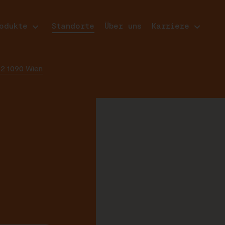
odukte
Standorte
Über uns
Karriere
2 1090 Wien