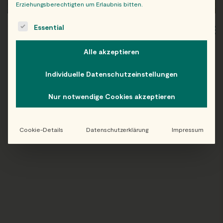
Erziehungsberechtigten um Erlaubnis bitten.
The following is a list of service groups for which consent c
Essential
WIEN
OB
Alle akzeptieren
Individuelle Datenschutzeinstellungen
Folge uns auf Instagram!
Nur notwendige Cookies akzeptieren
@EATHAPPY
Cookie-Details
Datenschutzerklärung
Impressum