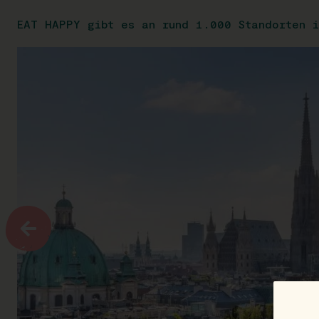
EAT HAPPY gibt es an rund 1.000 Standorten i