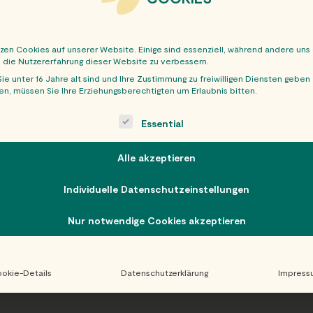
tzen Cookies auf unserer Website. Einige sind essenziell, während andere uns
, die Nutzererfahrung dieser Website zu verbessern.
ie unter 16 Jahre alt sind und Ihre Zustimmung zu freiwilligen Diensten geben
n, müssen Sie Ihre Erziehungsberechtigten um Erlaubnis bitten.
OBER
ollowing is a list of service groups for which consent can be giv
Essential
Alle akzeptieren
Individuelle Datenschutzeinstellungen
Nur notwendige Cookies akzeptieren
okie-Details
Datenschutzerklärung
Impress