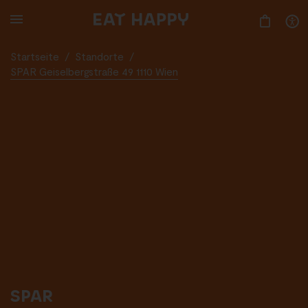
SKIP
TO
MAIN
CONTENT
Startseite
/
Standorte
/
SPAR Geiselbergstraße 49 1110 Wien
SPAR