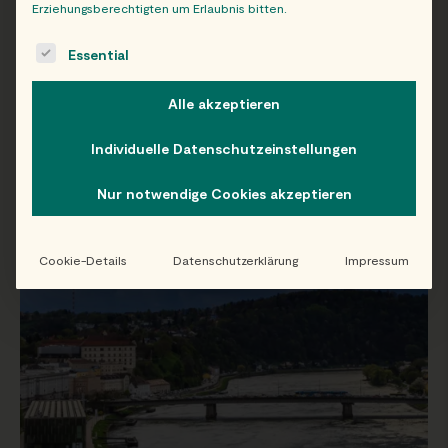
Erziehungsberechtigten um Erlaubnis bitten.
The following is a list of service groups for which consent c
Essential
WIEN
Alle akzeptieren
Individuelle Datenschutzeinstellungen
Nur notwendige Cookies akzeptieren
Cookie-Details
Datenschutzerklärung
Impressum