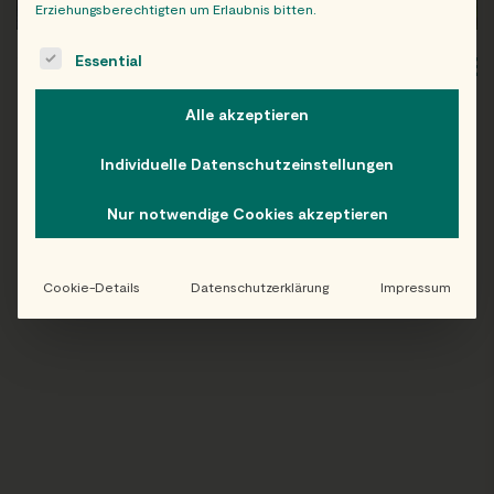
Erziehungsberechtigten um Erlaubnis bitten.
The following is a list of service groups for which consent c
Essential
WIEN
OB
Alle akzeptieren
Individuelle Datenschutzeinstellungen
Folge uns auf Instagram!
Nur notwendige Cookies akzeptieren
@EATHAPPY
Cookie-Details
Datenschutzerklärung
Impressum