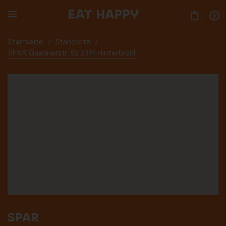
SKIP
TO
MAIN
CONTENT
Startseite
/
Standorte
/
SPAR Gaadnerstr. 52 2371 Hinterbrühl
SPAR