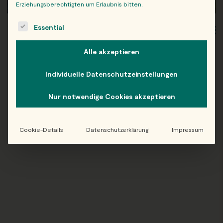
Erziehungsberechtigten um Erlaubnis bitten.
The following is a list of service groups for which consent c
Essential
WIEN
OB
Alle akzeptieren
Individuelle Datenschutzeinstellungen
Folge uns auf Instagram!
Nur notwendige Cookies akzeptieren
@EATHAPPY
Cookie-Details
Datenschutzerklärung
Impressum