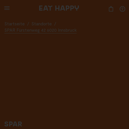
SKIP
TO
MAIN
CONTENT
Startseite
/
Standorte
/
SPAR Fürstenweg 42 6020 Innsbruck
SPAR