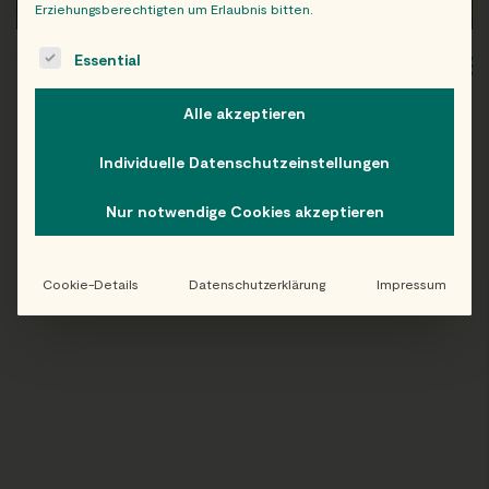
Erziehungsberechtigten um Erlaubnis bitten.
The following is a list of service groups for which consent c
Essential
WIEN
OB
Alle akzeptieren
Individuelle Datenschutzeinstellungen
Folge uns auf Instagram!
Nur notwendige Cookies akzeptieren
@EATHAPPY
Cookie-Details
Datenschutzerklärung
Impressum