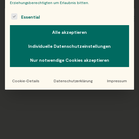
Erziehungsberechtigten um Erlaubnis bitten.
The following is a list of service groups for which consent c
Essential
WIEN
OB
Alle akzeptieren
Individuelle Datenschutzeinstellungen
Folge uns auf Instagram!
Nur notwendige Cookies akzeptieren
@EATHAPPY
Cookie-Details
Datenschutzerklärung
Impressum