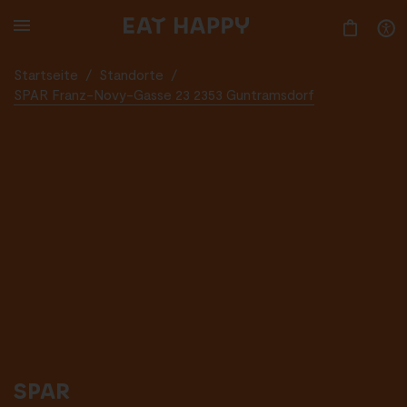
SKIP
TO
MAIN
CONTENT
Startseite
/
Standorte
/
SPAR Franz-Novy-Gasse 23 2353 Guntramsdorf
SPAR