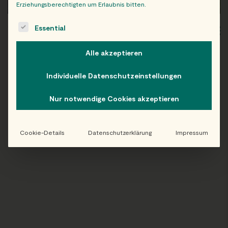
Erziehungsberechtigten um Erlaubnis bitten.
The following is a list of service groups for which consent c
Essential
WIEN
OB
Alle akzeptieren
Individuelle Datenschutzeinstellungen
Folge uns auf Instagram!
Nur notwendige Cookies akzeptieren
@EATHAPPY
Cookie-Details
Datenschutzerklärung
Impressum