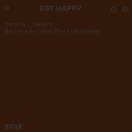
SKIP
TO
MAIN
CONTENT
Startseite
/
Standorte
/
Spar Fernando-Colazzo-Platz 2 9125 Kühnsdorf
SPAR