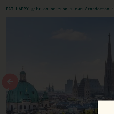
EAT HAPPY gibt es an rund 1.000 Standorten i