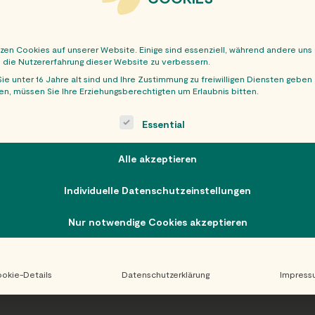
tzen Cookies auf unserer Website. Einige sind essenziell, während andere uns
, die Nutzererfahrung dieser Website zu verbessern.
ie unter 16 Jahre alt sind und Ihre Zustimmung zu freiwilligen Diensten geben
n, müssen Sie Ihre Erziehungsberechtigten um Erlaubnis bitten.
OBER
ollowing is a list of service groups for which consent can be giv
Essential
Alle akzeptieren
Individuelle Datenschutzeinstellungen
Nur notwendige Cookies akzeptieren
okie-Details
Datenschutzerklärung
Impress