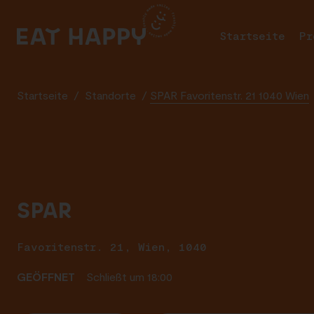
SKIP
TO
Startseite
Pr
MAIN
CONTENT
Startseite
/
Standorte
/
SPAR Favoritenstr. 21 1040 Wien
SPAR
Favoritenstr. 21, Wien, 1040
GEÖFFNET
Schließt um 18:00