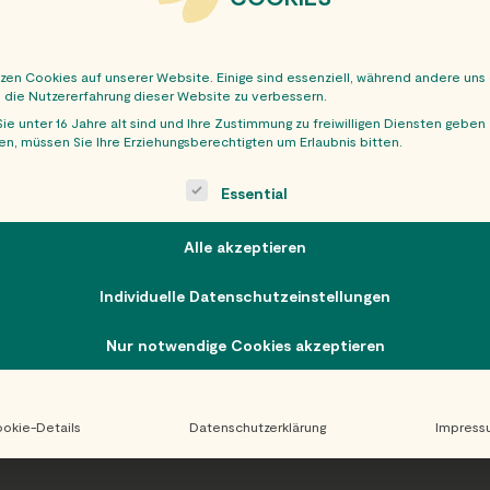
tzen Cookies auf unserer Website. Einige sind essenziell, während andere uns
, die Nutzererfahrung dieser Website zu verbessern.
ie unter 16 Jahre alt sind und Ihre Zustimmung zu freiwilligen Diensten geben
n, müssen Sie Ihre Erziehungsberechtigten um Erlaubnis bitten.
OBER
ollowing is a list of service groups for which consent can be giv
Essential
Alle akzeptieren
Individuelle Datenschutzeinstellungen
Nur notwendige Cookies akzeptieren
okie-Details
Datenschutzerklärung
Impress