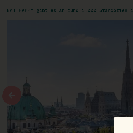
EAT HAPPY gibt es an rund 1.000 Standorten i