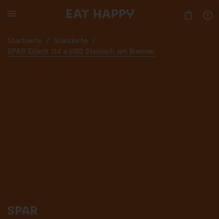
SKIP
TO
MAIN
CONTENT
Startseite
/
Standorte
/
SPAR Erlach 134 a 6150 Steinach am Brenner
SPAR