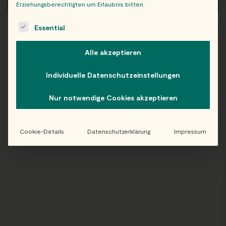
Erziehungsberechtigten um Erlaubnis bitten.
The following is a list of service groups for which consent c
Essential
WIEN
OB
Alle akzeptieren
Individuelle Datenschutzeinstellungen
Folge uns auf Instagram!
Nur notwendige Cookies akzeptieren
@EATHAPPY
Cookie-Details
Datenschutzerklärung
Impressum