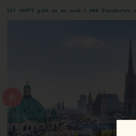
EAT HAPPY gibt es an rund 1.000 Standorten i