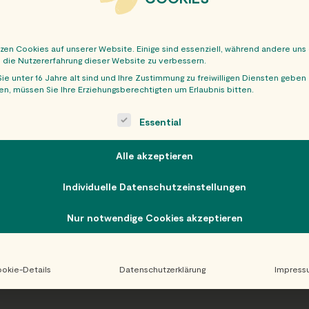
tzen Cookies auf unserer Website. Einige sind essenziell, während andere uns
, die Nutzererfahrung dieser Website zu verbessern.
ie unter 16 Jahre alt sind und Ihre Zustimmung zu freiwilligen Diensten geben
n, müssen Sie Ihre Erziehungsberechtigten um Erlaubnis bitten.
OBER
ollowing is a list of service groups for which consent can be giv
Essential
Alle akzeptieren
Individuelle Datenschutzeinstellungen
Nur notwendige Cookies akzeptieren
okie-Details
Datenschutzerklärung
Impress