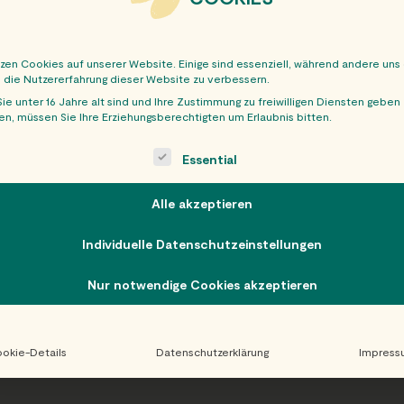
tzen Cookies auf unserer Website. Einige sind essenziell, während andere uns
, die Nutzererfahrung dieser Website zu verbessern.
ie unter 16 Jahre alt sind und Ihre Zustimmung zu freiwilligen Diensten geben
n, müssen Sie Ihre Erziehungsberechtigten um Erlaubnis bitten.
OBER
ollowing is a list of service groups for which consent can be giv
Essential
Alle akzeptieren
Individuelle Datenschutzeinstellungen
Nur notwendige Cookies akzeptieren
okie-Details
Datenschutzerklärung
Impress