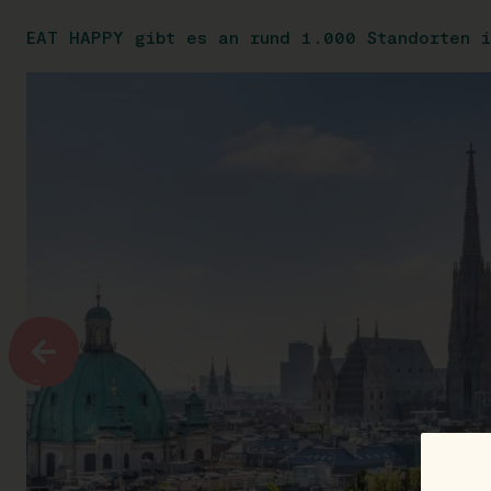
EAT HAPPY gibt es an rund 1.000 Standorten i