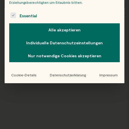
Erziehungsberechtigten um Erlaubnis bitten.
The following is a list of service groups for which consent c
Essential
WIEN
OB
Alle akzeptieren
Individuelle Datenschutzeinstellungen
Folge uns auf Instagram!
Nur notwendige Cookies akzeptieren
@EATHAPPY
Cookie-Details
Datenschutzerklärung
Impressum