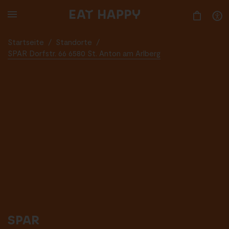
SKIP
TO
MAIN
CONTENT
Startseite
/
Standorte
/
SPAR Dorfstr. 66 6580 St. Anton am Arlberg
SPAR