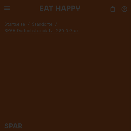
SKIP
TO
MAIN
CONTENT
Startseite
/
Standorte
/
SPAR Dietrichsteinplatz 12 8010 Graz
SPAR