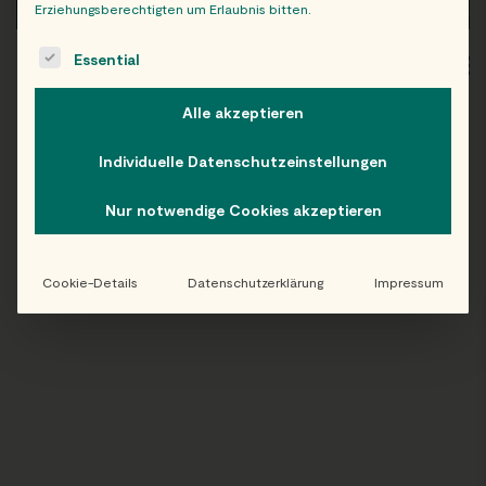
Erziehungsberechtigten um Erlaubnis bitten.
The following is a list of service groups for which consent c
Essential
WIEN
OB
Alle akzeptieren
Individuelle Datenschutzeinstellungen
Folge uns auf Instagram!
Nur notwendige Cookies akzeptieren
@EATHAPPY
Cookie-Details
Datenschutzerklärung
Impressum