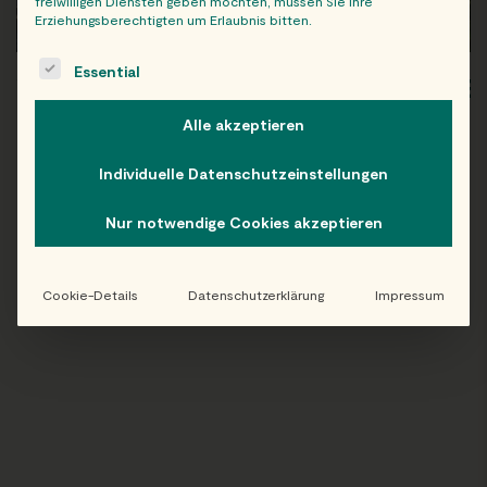
freiwilligen Diensten geben möchten, müssen Sie Ihre
Erziehungsberechtigten um Erlaubnis bitten.
The following is a list of service groups for which consent c
Essential
WIEN
OB
Alle akzeptieren
Individuelle Datenschutzeinstellungen
Nur notwendige Cookies akzeptieren
Folge uns auf Instagram!
@EATHAPPY
Cookie-Details
Datenschutzerklärung
Impressum