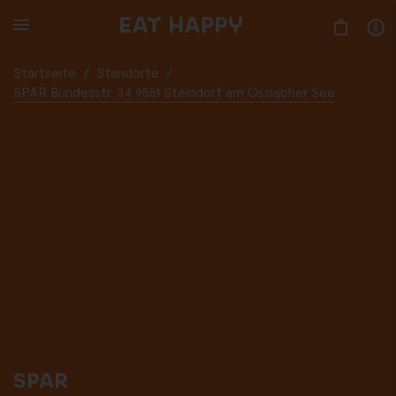
SKIP
TO
MAIN
CONTENT
Startseite
/
Standorte
/
SPAR Bundesstr. 34 9551 Steindorf am Ossiacher See
SPAR