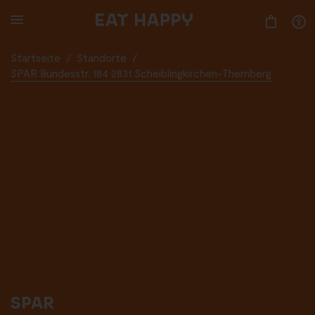
SKIP
TO
MAIN
CONTENT
Startseite
/
Standorte
/
SPAR Bundesstr. 184 2831 Scheiblingkirchen-Thernberg
SPAR