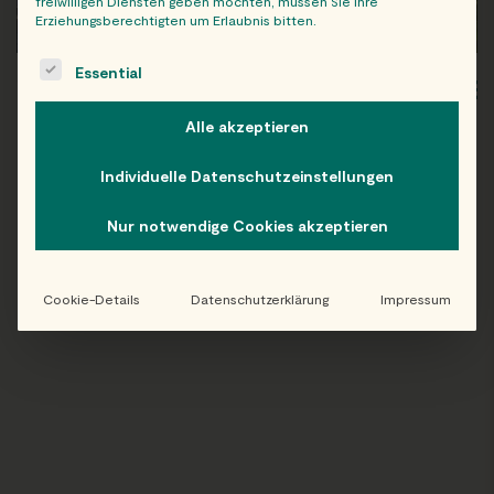
freiwilligen Diensten geben möchten, müssen Sie Ihre
Erziehungsberechtigten um Erlaubnis bitten.
The following is a list of service groups for which consent c
Essential
WIEN
OB
Alle akzeptieren
Individuelle Datenschutzeinstellungen
Nur notwendige Cookies akzeptieren
Folge uns auf Instagram!
@EATHAPPY
Cookie-Details
Datenschutzerklärung
Impressum