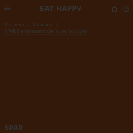
SKIP
TO
MAIN
CONTENT
Startseite
/
Standorte
/
SPAR Breitenseerstraße 76-80 1140 Wien
SPAR