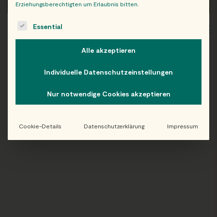
Erziehungsberechtigten um Erlaubnis bitten.
The following is a list of service groups for which consent c
Essential
WIEN
OB
Alle akzeptieren
Individuelle Datenschutzeinstellungen
Folge uns auf Instagram!
Nur notwendige Cookies akzeptieren
@EATHAPPY
Cookie-Details
Datenschutzerklärung
Impressum