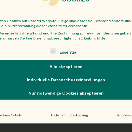
tzen Cookies auf unserer Website. Einige sind essenziell, während andere uns
, die Nutzererfahrung dieser Website zu verbessern.
ie unter 16 Jahre alt sind und Ihre Zustimmung zu freiwilligen Diensten geben
n, müssen Sie Ihre Erziehungsberechtigten um Erlaubnis bitten.
OBER
ollowing is a list of service groups for which consent can be giv
Essential
Alle akzeptieren
Individuelle Datenschutzeinstellungen
Nur notwendige Cookies akzeptieren
okie-Details
Datenschutzerklärung
Impress