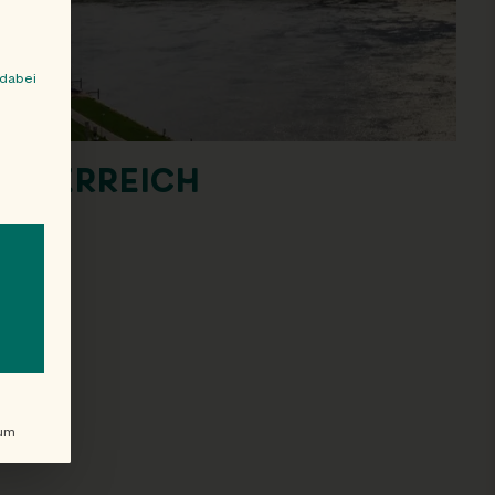
 dabei
ÖSTERREICH
en. The first service group is essential and cannot be unchecked.
um