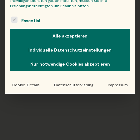
freiwilligen Diensten geben möchten, müssen Sie Ihre
Erziehungsberechtigten um Erlaubnis bitten.
The following is a list of service groups for which consent c
Essential
WIEN
OB
Alle akzeptieren
Individuelle Datenschutzeinstellungen
Nur notwendige Cookies akzeptieren
Folge uns auf Instagram!
@EATHAPPY
Cookie-Details
Datenschutzerklärung
Impressum