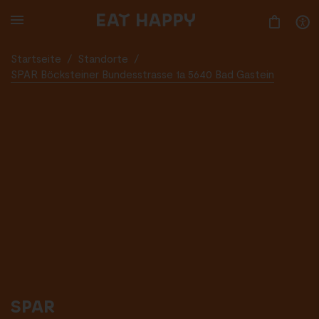
SKIP
TO
MAIN
CONTENT
Startseite
/
Standorte
/
SPAR Böcksteiner Bundesstrasse 1a 5640 Bad Gastein
SPAR