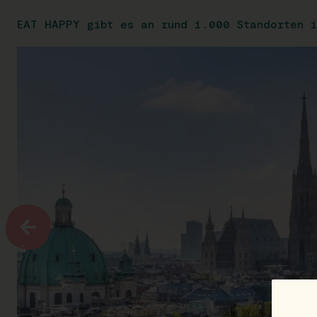
EAT HAPPY gibt es an rund 1.000 Standorten i