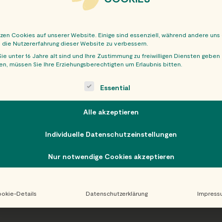
tzen Cookies auf unserer Website. Einige sind essenziell, während andere uns
, die Nutzererfahrung dieser Website zu verbessern.
ie unter 16 Jahre alt sind und Ihre Zustimmung zu freiwilligen Diensten geben
n, müssen Sie Ihre Erziehungsberechtigten um Erlaubnis bitten.
OBER
ollowing is a list of service groups for which consent can be giv
Essential
Alle akzeptieren
Individuelle Datenschutzeinstellungen
Nur notwendige Cookies akzeptieren
okie-Details
Datenschutzerklärung
Impress