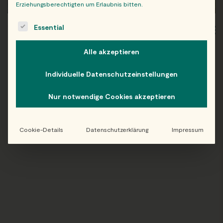
Erziehungsberechtigten um Erlaubnis bitten.
The following is a list of service groups for which consent c
Essential
WIEN
OB
Alle akzeptieren
Individuelle Datenschutzeinstellungen
Folge uns auf Instagram!
Nur notwendige Cookies akzeptieren
@EATHAPPY
Cookie-Details
Datenschutzerklärung
Impressum