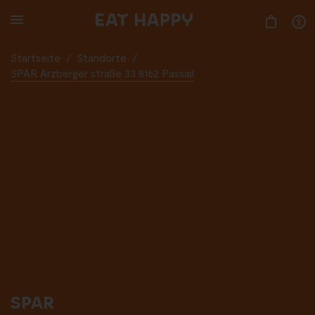
SKIP
TO
MAIN
CONTENT
Startseite
/
Standorte
/
SPAR Arzberger straße 33 8162 Passail
SPAR