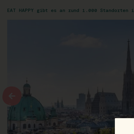
EAT HAPPY gibt es an rund 1.000 Standorten i