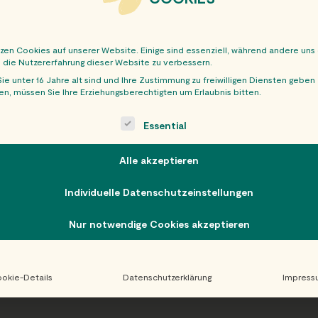
tzen Cookies auf unserer Website. Einige sind essenziell, während andere uns
, die Nutzererfahrung dieser Website zu verbessern.
ie unter 16 Jahre alt sind und Ihre Zustimmung zu freiwilligen Diensten geben
n, müssen Sie Ihre Erziehungsberechtigten um Erlaubnis bitten.
OBER
ollowing is a list of service groups for which consent can be giv
Essential
Alle akzeptieren
Individuelle Datenschutzeinstellungen
Nur notwendige Cookies akzeptieren
okie-Details
Datenschutzerklärung
Impress