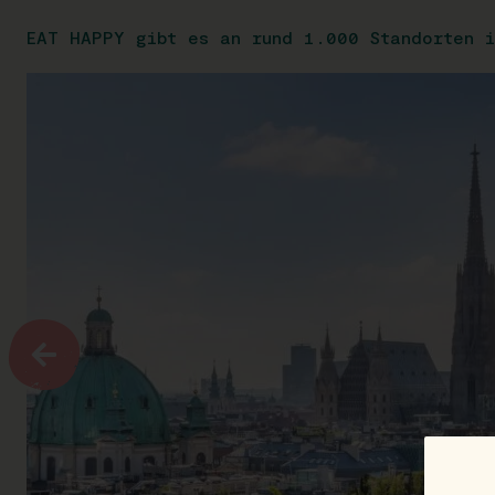
EAT HAPPY gibt es an rund 1.000 Standorten i