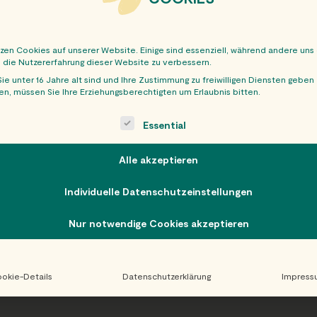
tzen Cookies auf unserer Website. Einige sind essenziell, während andere uns
, die Nutzererfahrung dieser Website zu verbessern.
ie unter 16 Jahre alt sind und Ihre Zustimmung zu freiwilligen Diensten geben
n, müssen Sie Ihre Erziehungsberechtigten um Erlaubnis bitten.
OBER
ollowing is a list of service groups for which consent can be giv
Essential
Alle akzeptieren
Individuelle Datenschutzeinstellungen
Nur notwendige Cookies akzeptieren
okie-Details
Datenschutzerklärung
Impress