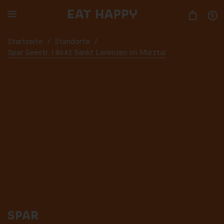
SKIP
TO
MAIN
CONTENT
Startseite
/
Standorte
/
Spar Seestr. 1 8642 Sankt Lorenzen im Mürztal
SPAR