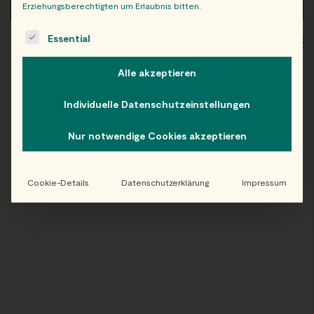
Erziehungsberechtigten um Erlaubnis bitten.
The following is a list of service groups for which consent c
Essential
WIEN
OB
Alle akzeptieren
Individuelle Datenschutzeinstellungen
Folge uns auf Instagram!
Nur notwendige Cookies akzeptieren
@EATHAPPY
Cookie-Details
Datenschutzerklärung
Impressum