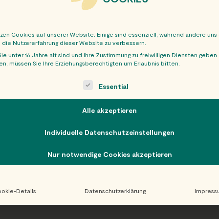
tzen Cookies auf unserer Website. Einige sind essenziell, während andere uns
, die Nutzererfahrung dieser Website zu verbessern.
ie unter 16 Jahre alt sind und Ihre Zustimmung zu freiwilligen Diensten geben
n, müssen Sie Ihre Erziehungsberechtigten um Erlaubnis bitten.
OBER
ollowing is a list of service groups for which consent can be giv
Essential
Alle akzeptieren
Individuelle Datenschutzeinstellungen
Nur notwendige Cookies akzeptieren
okie-Details
Datenschutzerklärung
Impress