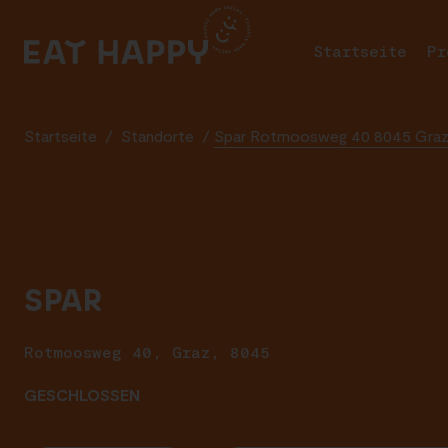
SKIP
TO
Startseite
Pr
MAIN
CONTENT
Startseite
/
Standorte
/
Spar Rotmoosweg 40 8045 Gra
SPAR
Rotmoosweg 40, Graz, 8045
GESCHLOSSEN