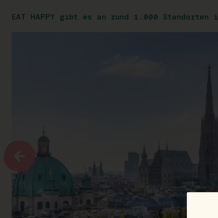
EAT HAPPY gibt es an rund 1.000 Standorten i