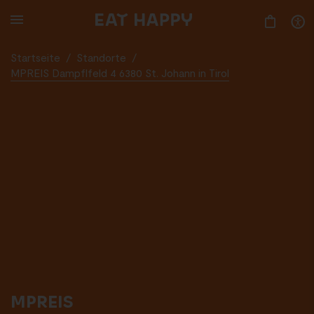
SKIP
TO
MAIN
CONTENT
Startseite
/
Standorte
/
MPREIS Dampflfeld 4 6380 St. Johann in Tirol
MPREIS