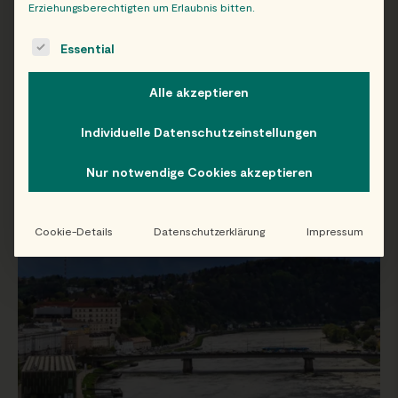
Erziehungsberechtigten um Erlaubnis bitten.
The following is a list of service groups for which consent c
Essential
WIEN
Alle akzeptieren
Individuelle Datenschutzeinstellungen
Nur notwendige Cookies akzeptieren
Cookie-Details
Datenschutzerklärung
Impressum