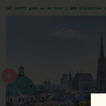
EAT HAPPY gibt es an rund 1.000 Standorten i