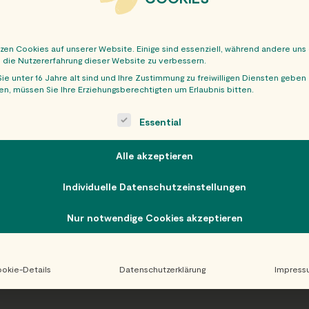
tzen Cookies auf unserer Website. Einige sind essenziell, während andere uns
, die Nutzererfahrung dieser Website zu verbessern.
ie unter 16 Jahre alt sind und Ihre Zustimmung zu freiwilligen Diensten geben
n, müssen Sie Ihre Erziehungsberechtigten um Erlaubnis bitten.
OBER
ollowing is a list of service groups for which consent can be giv
Essential
Alle akzeptieren
Individuelle Datenschutzeinstellungen
Nur notwendige Cookies akzeptieren
okie-Details
Datenschutzerklärung
Impress