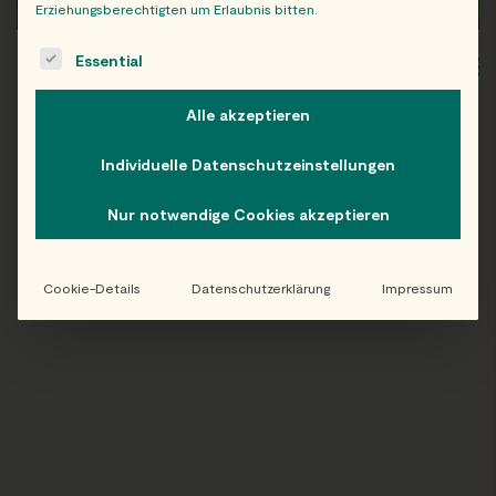
Erziehungsberechtigten um Erlaubnis bitten.
The following is a list of service groups for which consent c
Essential
WIEN
OB
Alle akzeptieren
Individuelle Datenschutzeinstellungen
Folge uns auf Instagram!
Nur notwendige Cookies akzeptieren
@EATHAPPY
Cookie-Details
Datenschutzerklärung
Impressum