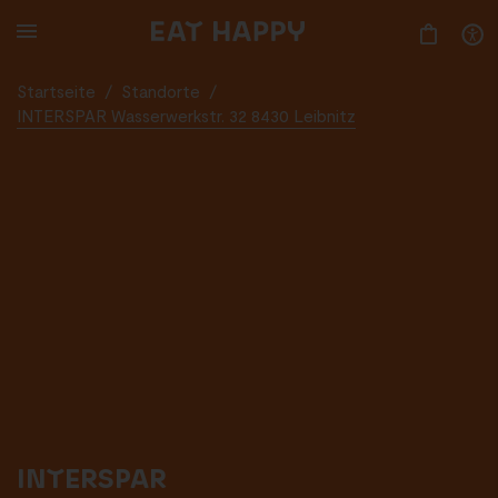
SKIP
TO
MAIN
CONTENT
Startseite
/
Standorte
/
INTERSPAR Wasserwerkstr. 32 8430 Leibnitz
INTERSPAR