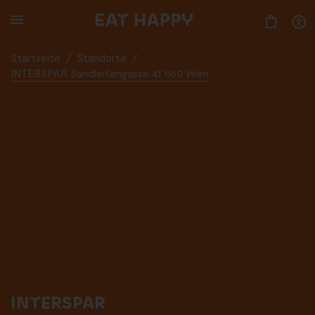
SKIP
TO
MAIN
CONTENT
Startseite
/
Standorte
/
INTERSPAR Sandleitengasse 41 1160 Wien
INTERSPAR