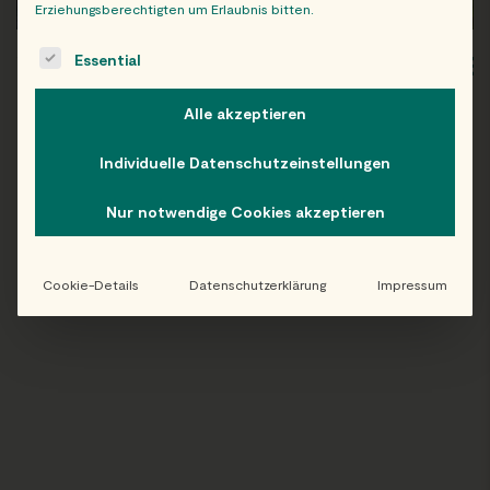
Erziehungsberechtigten um Erlaubnis bitten.
The following is a list of service groups for which consent c
Essential
WIEN
OB
Alle akzeptieren
Individuelle Datenschutzeinstellungen
Folge uns auf Instagram!
Nur notwendige Cookies akzeptieren
@EATHAPPY
Cookie-Details
Datenschutzerklärung
Impressum