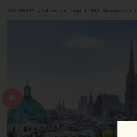
EAT HAPPY gibt es an rund 1.000 Standorten i