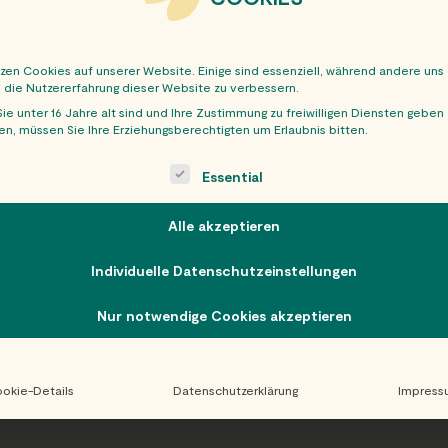
tzen Cookies auf unserer Website. Einige sind essenziell, während andere uns
, die Nutzererfahrung dieser Website zu verbessern.
ie unter 16 Jahre alt sind und Ihre Zustimmung zu freiwilligen Diensten geben
n, müssen Sie Ihre Erziehungsberechtigten um Erlaubnis bitten.
OBER
ollowing is a list of service groups for which consent can be giv
Essential
Alle akzeptieren
Individuelle Datenschutzeinstellungen
Nur notwendige Cookies akzeptieren
okie-Details
Datenschutzerklärung
Impress