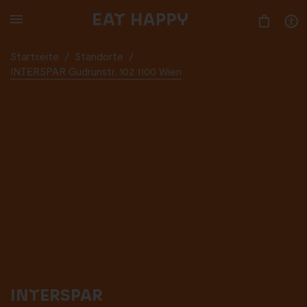
SKIP
TO
MAIN
CONTENT
Startseite
/
Standorte
/
INTERSPAR Gudrunstr. 102 1100 Wien
INTERSPAR