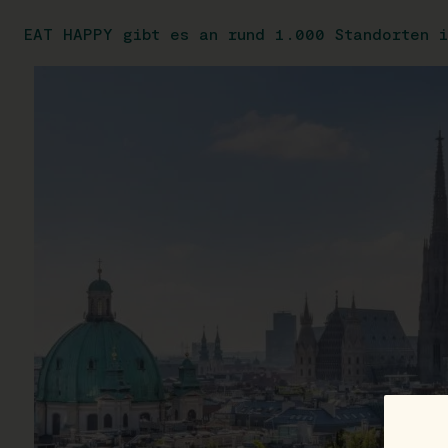
EAT HAPPY gibt es an rund 1.000 Standorten i