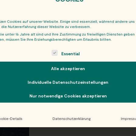
tzen Cookies auf unserer Website. Einige sind essenziell, während andere uns
, die Nutzererfahrung dieser Website zu verbessern.
ie unter 16 Jahre alt sind und Ihre Zustimmung zu freiwilligen Diensten geben
n, müssen Sie Ihre Erziehungsberechtigten um Erlaubnis bitten.
ollowing is a list of service groups for which consent can be giv
Essential
Alle akzeptieren
Individuelle Datenschutzeinstellungen
Nur notwendige Cookies akzeptieren
okie-Details
Datenschutzerklärung
Impress