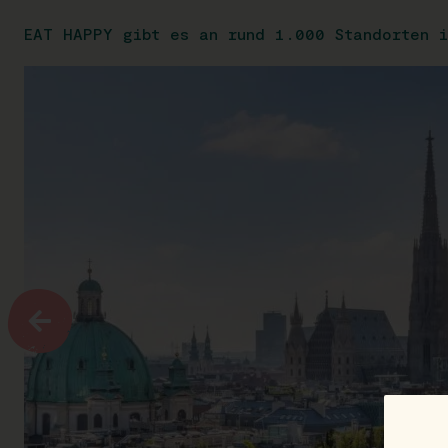
EAT HAPPY gibt es an rund 1.000 Standorten i