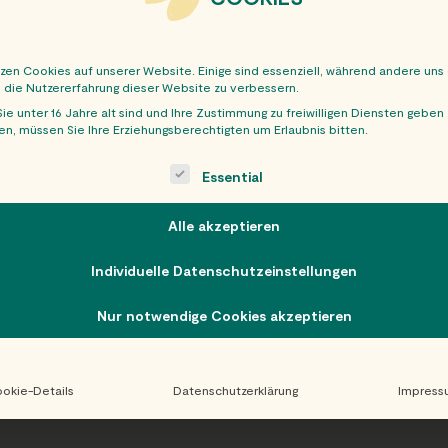
tzen Cookies auf unserer Website. Einige sind essenziell, während andere uns
, die Nutzererfahrung dieser Website zu verbessern.
ie unter 16 Jahre alt sind und Ihre Zustimmung zu freiwilligen Diensten geben
n, müssen Sie Ihre Erziehungsberechtigten um Erlaubnis bitten.
OBER
ollowing is a list of service groups for which consent can be giv
Essential
Alle akzeptieren
Individuelle Datenschutzeinstellungen
Nur notwendige Cookies akzeptieren
okie-Details
Datenschutzerklärung
Impress