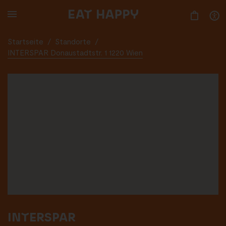
SKIP
TO
MAIN
CONTENT
Startseite
/
Standorte
/
INTERSPAR Donaustadtstr. 1 1220 Wien
INTERSPAR