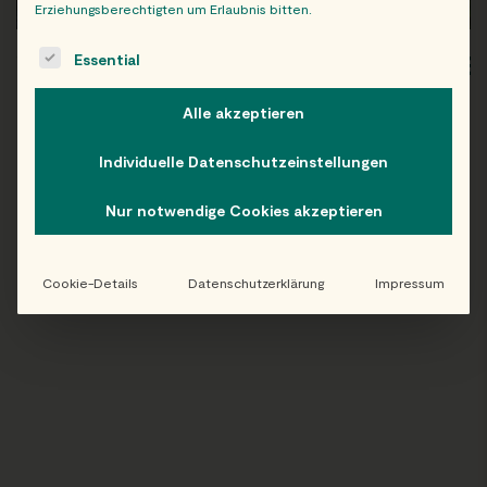
Erziehungsberechtigten um Erlaubnis bitten.
The following is a list of service groups for which consent c
Essential
WIEN
OB
Alle akzeptieren
Individuelle Datenschutzeinstellungen
Folge uns auf Instagram!
Nur notwendige Cookies akzeptieren
@EATHAPPY
Cookie-Details
Datenschutzerklärung
Impressum