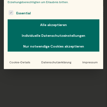
Erziehungsberechtigten um Erlaubnis bitten.
The following is a list of service groups for which consent c
Essential
WIEN
OB
Alle akzeptieren
Individuelle Datenschutzeinstellungen
Folge uns auf Instagram!
Nur notwendige Cookies akzeptieren
@EATHAPPY
Cookie-Details
Datenschutzerklärung
Impressum