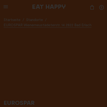
SKIP
TO
MAIN
CONTENT
Startseite
/
Standorte
/
EUROSPAR Wienerneustädeterstr. 14 2822 Bad Erlach
EUROSPAR