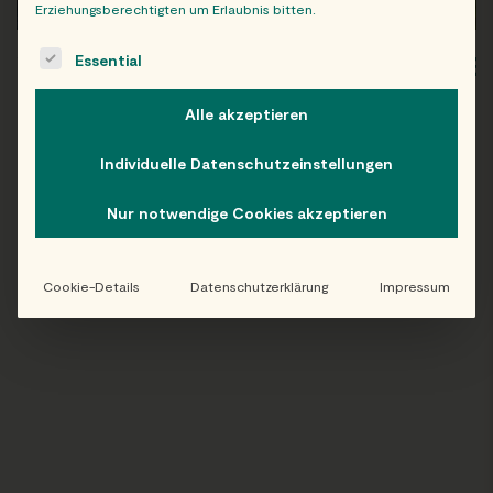
Erziehungsberechtigten um Erlaubnis bitten.
The following is a list of service groups for which consent c
Essential
WIEN
OB
Alle akzeptieren
Individuelle Datenschutzeinstellungen
Folge uns auf Instagram!
Nur notwendige Cookies akzeptieren
@EATHAPPY
Cookie-Details
Datenschutzerklärung
Impressum