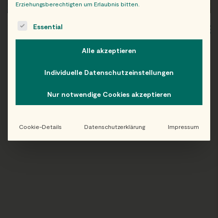
Erziehungsberechtigten um Erlaubnis bitten.
The following is a list of service groups for which consent c
Essential
WIEN
OB
Alle akzeptieren
Individuelle Datenschutzeinstellungen
Folge uns auf Instagram!
Nur notwendige Cookies akzeptieren
@EATHAPPY
Cookie-Details
Datenschutzerklärung
Impressum