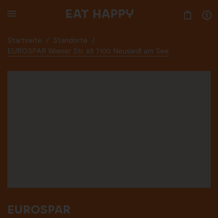
SKIP
TO
MAIN
CONTENT
Startseite
/
Standorte
/
EUROSPAR Wiener Str. 65 7100 Neusiedl am See
EUROSPAR